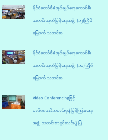
နိုင်ငံတော်စီမံအုပ်ချုပ်ရေးကောင်စီ၊
သတင်းထုတ်ပြန်ရေးအဖွဲ့ (၁၂)ကြိမ်
မြောက် သတင်းစ
နိုင်ငံတော်စီမံအုပ်ချုပ်ရေးကောင်စီ၊
သတင်းထုတ်ပြန်ရေးအဖွဲ့ (၁၁)ကြိမ်
မြောက် သတင်းစ
Video Conferencingဖြင့်
တပ်မတော်သတင်းမှန်ပြန်ကြားရေး
အဖွဲ့ သတင်းစာရှင်းလင်းပွဲ ပြ