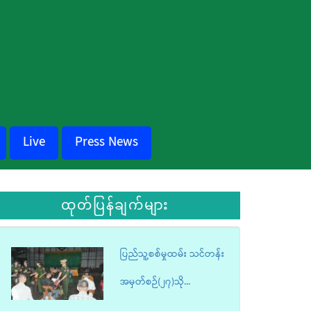
Live
Press News
ထုတ်ပြန်ချက်များ
ပြည်သူ့စစ်မှုထမ်း သင်တန်း
အမှတ်စဉ်(၂၇)သို...