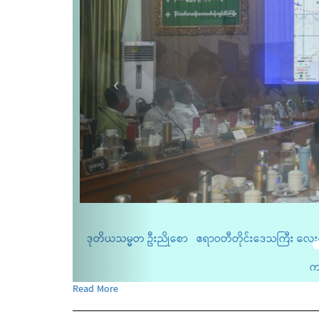
ိယသမ္မတ ဦးညိုစော ဧရာဝတီတိုင်းဒေသကြီး လေးမျက်နှာမြို့နယ်အတွင်း ရေကြီးရေ
ကယ်ဆယ်ရ...
Read More