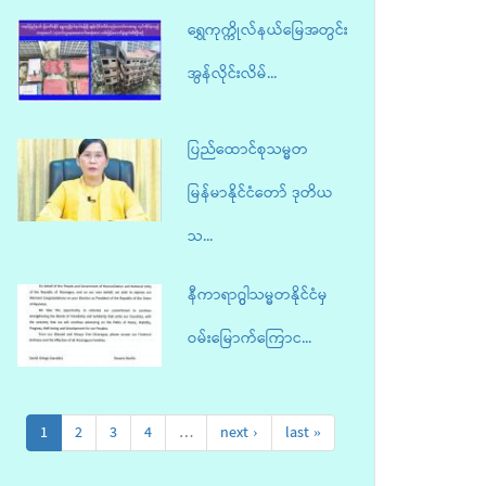
ရွှေကုက္ကိုလ်နယ်မြေအတွင်း
အွန်လိုင်းလိမ်...
ပြည်ထောင်စုသမ္မတ
မြန်မာနိုင်ငံတော် ဒုတိယ
သ...
နီကာရာဂွွါသမ္မတနိုင်ငံမှ
ဝမ်းမြောက်ကြောင...
ံတော်၊ နိုင်ငံတော်သမ္မတ ဦးမင်းအောင်လှိုင် မြန်မာနိုင်ငံကက်သလစ်ဆရာတော်ကြ
ဥက္...
1
2
3
4
…
next ›
last »