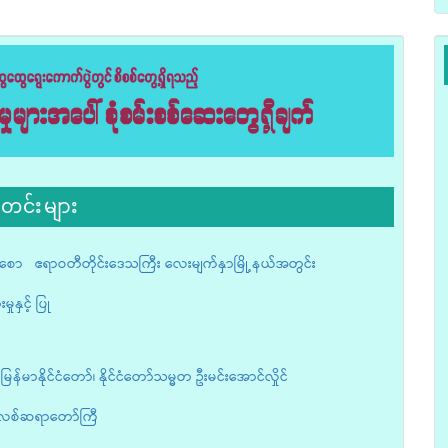
တင်းများ
စော ဧရာဝတီတိုင်းဒေသကြီး လေးမျက်နှာမြို့နယ်အတွင်း
ှုနှင့် ပြု
်မာနိုင်ငံတော်၊ နိုင်ငံတော်သမ္မတ ဦးမင်းအောင်လှိုင်
်သလစ်ဆရာတော်ကြီ