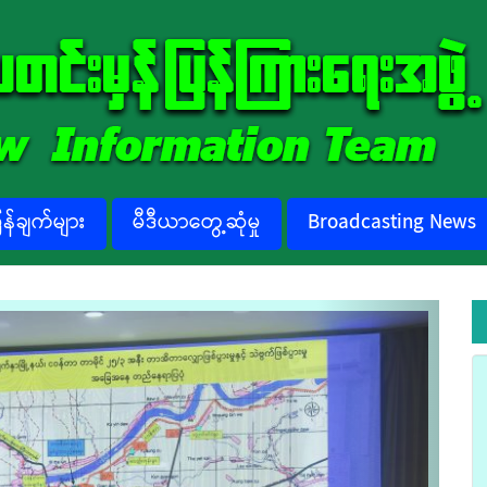
်ချက်များ
မီဒီယာတွေ့ဆုံမှု
Broadcasting News
Next