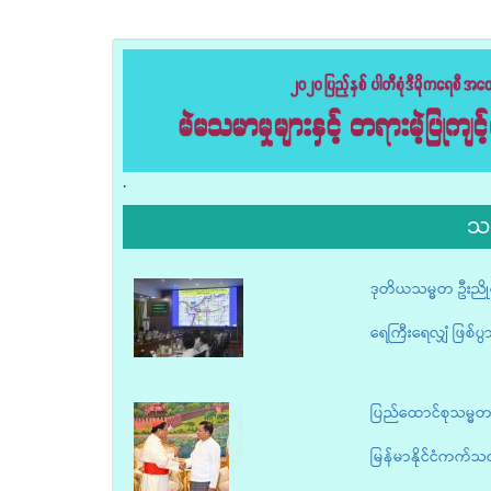
.
သ
ဒုတိယသမ္မတ ဦးညို
ရေကြီးရေလျှံ ဖြစ်ပွားမ
ပြည်ထောင်စုသမ္မတမြန
မြန်မာနိုင်ငံကက