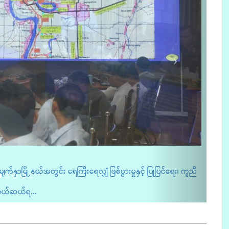
ပြည်ထောင်စုသမ္မတမြန်မာနိုင်င
လျှံ ဖြစ်ပွားမှုနှင့် ပြုပြင်ရေး၊ ကူညီ